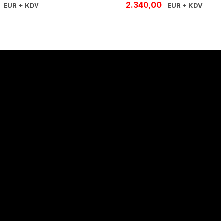
2.340,00
EUR + KDV
EUR + KDV
Hakkımızda
Hakkımızda
İletişim