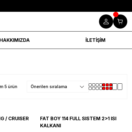
HAKKIMIZDA
İLETİŞİM
m 5 ürün
NG / CRUISER
FAT BOY 114 FULL SISTEM 2>1 ISI
KALKANI