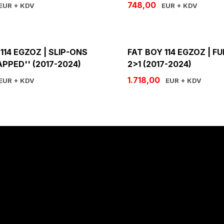
748,00
EUR + KDV
EUR + KDV
114 EGZOZ | SLIP-ONS
FAT BOY 114 EGZOZ | F
PPED'' (2017-2024)
2>1 (2017-2024)
1.718,00
EUR + KDV
EUR + KDV
Hakkımızda
Hakkımızda
İletişim