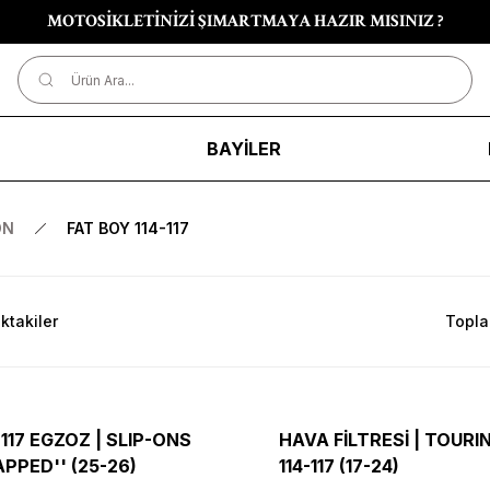
MOTOSİKLETİNİZİ ŞIMARTMAYA HAZIR MISINIZ ?
R
BAYİLER
ON
FAT BOY 114-117
ktakiler
Topla
117 EGZOZ | SLIP-ONS
HAVA FİLTRESİ | TOURI
PPED'' (25-26)
114-117 (17-24)