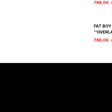
766,00
FAT BOY 
''OVERLA
766,00
Sözleşmeler
Alışveriş
Mesafeli Satış Sözleşmesi
Kargo Takibi
Gizlilik Politikası
Hesabım