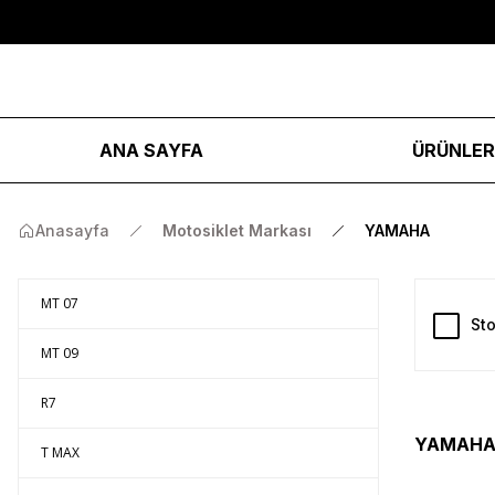
ANA SAYFA
ÜRÜNLE
Anasayfa
Motosiklet Markası
YAMAHA
MT 07
Sto
MT 09
R7
YAMAHA 
T MAX