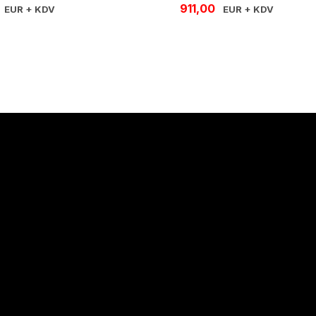
911,00
EUR + KDV
EUR + KDV
Hakkımızda
Hakkımızda
İletişim