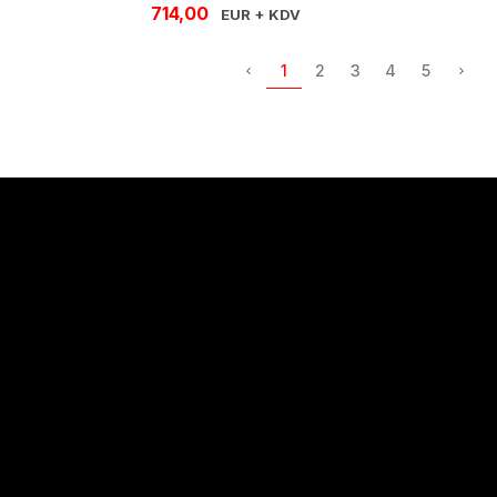
714,00
EUR + KDV
1
2
3
4
5