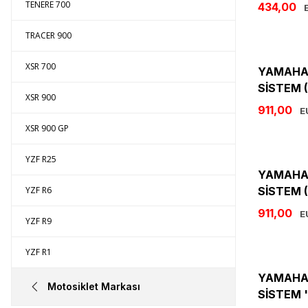
TENERE 700
434,00
E
TRACER 900
XSR 700
YAMAHA 
SİSTEM (
XSR 900
911,00
E
XSR 900 GP
YZF R25
YAMAHA 
YZF R6
SİSTEM (
911,00
E
YZF R9
YZF R1
YAMAHA 
Motosiklet Markası
SİSTEM '