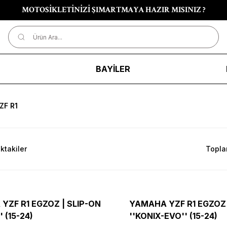
MOTOSİKLETİNİZİ ŞIMARTMAYA HAZIR MISINIZ ?
R
BAYİLER
ZF R1
ktakiler
Topla
YZF R1 EGZOZ | SLIP-ON
YAMAHA YZF R1 EGZOZ 
' (15-24)
''KONIX-EVO'' (15-24)