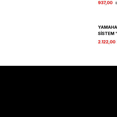
937,00
E
YAMAHA 
SİSTEM '
2.122,00
Sözleşmeler
Alışveriş
Mesafeli Satış Sözleşmesi
Kargo Takibi
Gizlilik Politikası
Hesabım