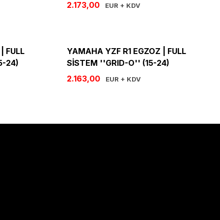
2.173,00
EUR + KDV
| FULL
YAMAHA YZF R1 EGZOZ | FULL
5-24)
SİSTEM ''GRID-O'' (15-24)
2.163,00
EUR + KDV