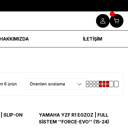
HAKKIMIZDA
İLETİŞİM
m 6 ürün
| SLIP-ON
YAMAHA YZF R1 EGZOZ | FULL
SİSTEM ''FORCE-EVO'' (15-24)