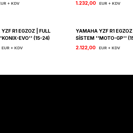
1.232,00
UR + KDV
EUR + KDV
YZF R1 EGZOZ | FULL
YAMAHA YZF R1 EGZOZ 
'KONIX-EVO'' (15-24)
SİSTEM ''MOTO-GP'' (1
2.122,00
EUR + KDV
EUR + KDV
Hakkımızda
Hakkımızda
İletişim